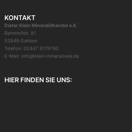
KONTAKT
Dieter Klein Mineralölhandel e.K.
Bahnhofstr. 81
53949 Dahlem
Telefon: 02447 9179790
E-Mail:
info@klein-mineraloele.de
HIER FINDEN SIE UNS: